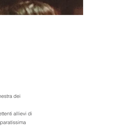
hestra dei
tenti allievi di
eparatissima