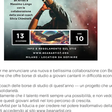
r me annunciare una nuova e bellissima collaborazione con Be
e che offre borse di studio a giovani cantanti in difficoltà eco
 coach delle borse di studio di quest’anno — un progetto che 
olidarietà.
mente che il talento meriti sempre una possibilità, e non vedo 
uesti giovani artisti nel loro percorso di crescita.
rtist per la fiducia e per credere nel potere trasformativo del
ti accedendo al sito
www.beanartist.org