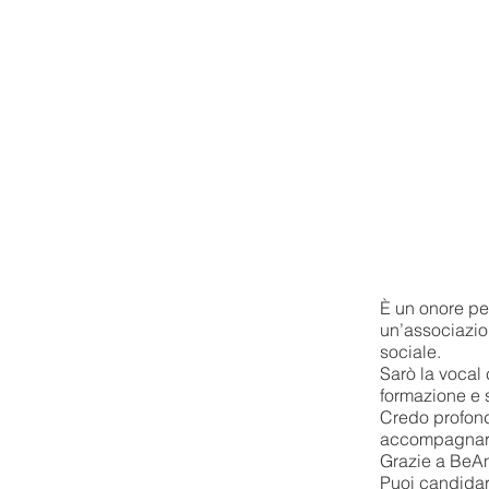
È un onore pe
un’associazion
sociale.
Sarò la vocal
formazione e s
Credo profonda
accompagnare q
Grazie a BeAnA
Puoi candidar