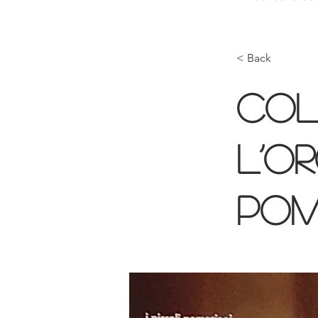
< Back
Col
l’O
Pom