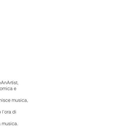
AnArtist,
nomica e
unisce musica,
l’ora di
la musica.