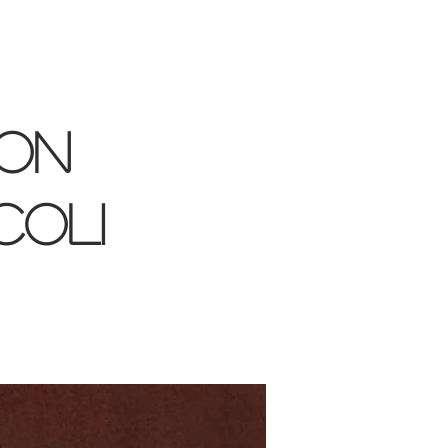
con
coli