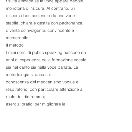
risulta efficace se la voce appare debole,
monotona o insicura. Al contrario, un
discorso ben sostenuto da una voce
stabile, chiara e gestita con padronanza,
diventa coinvolgente, convincente e
memorabile.
Il metodo
I miei corsi di public speaking nascono da
anni di esperienza nella formazione vocale,
sia nel canto sia nella voce parlata. La
metodologia si basa su:
conoscenza del meccanismo vocale e
respiratorio, con particolare attenzione al
ruolo del diaframma;
esercizi pratici per migliorare la
padronanza della voce e la gestione delle
emozioni;
tecniche per mantenere stabilità e